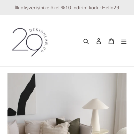
İçeriğe
İlk alışverişinize özel %10 indirim kodu: Hello29
atla
Ara
Oturum aç
Sepet